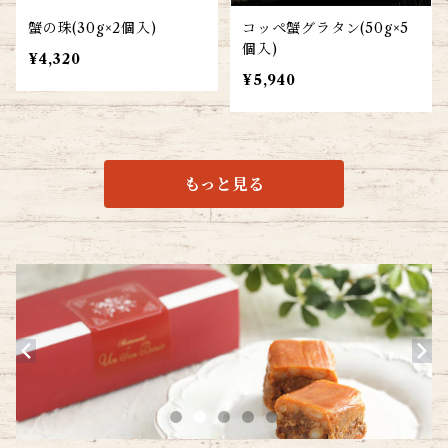
蟹の珠(30g×2個入)
コッペ蟹グラタン(50g×5
個入)
¥4,320
¥5,940
もっと見る