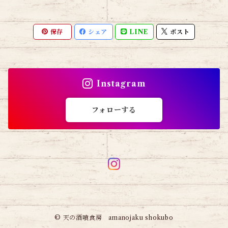
保存
シェア
LINE
ポスト
Instagram
フォローする
© 天の酒喰食房 amanojaku shokubo