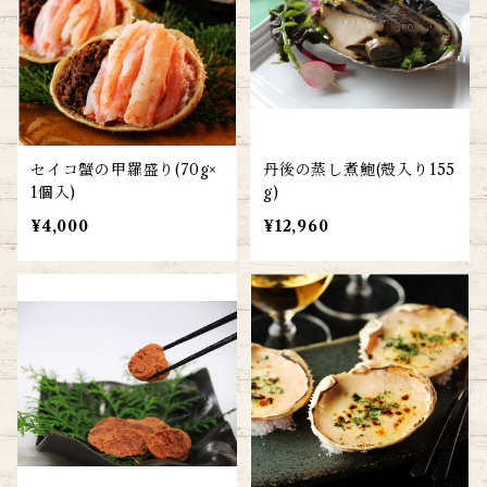
セイコ蟹の甲羅盛り(70g×
丹後の蒸し煮鮑(殻入り155
1個入)
g)
¥4,000
¥12,960