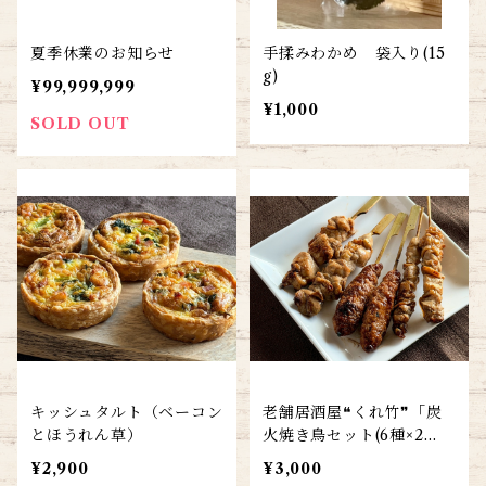
夏季休業のお知らせ
手揉みわかめ 袋入り(15
g)
¥99,999,999
¥1,000
SOLD OUT
キッシュタルト（ベーコン
老舗居酒屋❝くれ竹❞「炭
とほうれん草）
火焼き鳥セット(6種×2
本)」
¥2,900
¥3,000