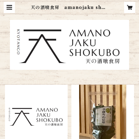
天の酒喰食房 amanojaku shok
ubo