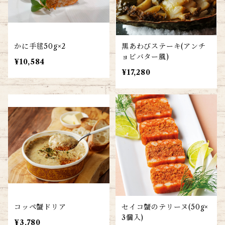
かに手毬50g×2
黒あわびステーキ(アンチ
ョビバター風)
¥10,584
¥17,280
コッペ蟹ドリア
セイコ蟹のテリーヌ(50g×
3個入)
¥3,780