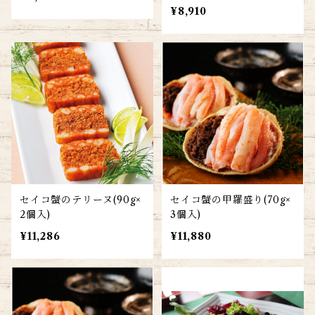
¥8,910
セイコ蟹のテリーヌ(90g×
セイコ蟹の甲羅盛り(70g×
2個入)
3個入)
¥11,286
¥11,880