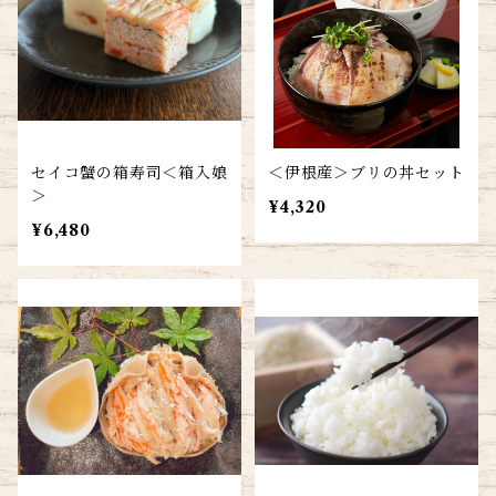
セイコ蟹の箱寿司＜箱入娘
＜伊根産＞ブリの丼セット
＞
¥4,320
¥6,480