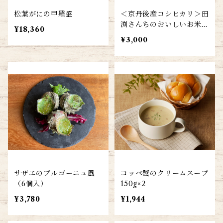
松葉がにの甲羅盛
＜京丹後産コシヒカリ＞田
渕さんちのおいしいお米(2
¥18,360
合×6)
¥3,000
サザエのブルゴーニュ風
コッペ蟹のクリームスープ
（6個入）
150g×2
¥3,780
¥1,944