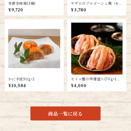
京都宝味箱(3種)
サザエのブルゴーニュ風（6個
入）
¥9,720
¥3,780
かに手毬50g×2
セイコ蟹の甲羅盛り(70g×1個
入)
¥10,584
¥4,000
商品一覧に戻る