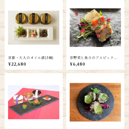
京都・大人のオイル漬(3種)
京野菜と魚介のアスピック風3
種(各80g)
¥22,680
¥6,480