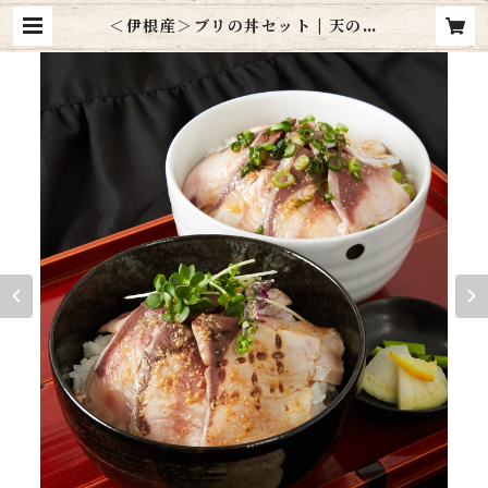
＜伊根産＞ブリの丼セット | 天の酒
喰食房 amanojaku shokubo