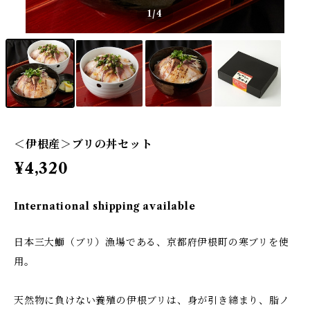
1
/4
＜伊根産＞ブリの丼セット
¥4,320
International shipping available
日本三大鰤（ブリ）漁場である、京都府伊根町の寒ブリを使
用。
天然物に負けない養殖の伊根ブリは、身が引き締まり、脂ノ