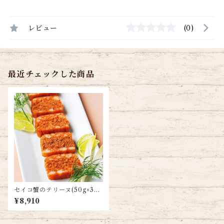
レビュー
(0)
最近チェックした商品
セイコ蟹のテリーヌ(50g×3個
入)
¥8,910