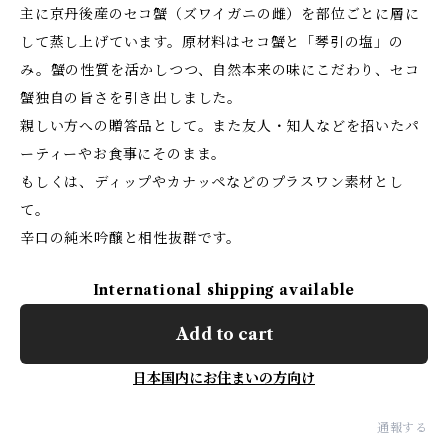
主に京丹後産のセコ蟹（ズワイガニの雌）を部位ごとに層に
して蒸し上げています。原材料はセコ蟹と「琴引の塩」の
み。蟹の性質を活かしつつ、自然本来の味にこだわり、セコ
蟹独自の旨さを引き出しました。
親しい方への贈答品として。また友人・知人などを招いたパ
ーティーやお食事にそのまま。
もしくは、ディップやカナッペなどのプラスワン素材とし
て。
辛口の純米吟醸と相性抜群です。
International shipping available
Add to cart
日本国内にお住まいの方向け
通報する