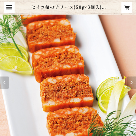
セイコ蟹のテリーヌ(50g×3個入) |
天の酒喰食房 amanojaku shok
ubo