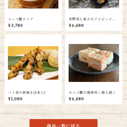
コッペ蟹ドリア
京野菜と魚介のアスピック風3
種(各80g)
¥3,780
¥6,480
バイ貝の串焼き(3本入)
セイコ蟹の箱寿司＜箱入娘＞
¥1,080
¥6,480
商品一覧に戻る