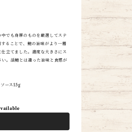
の中でも身厚のものを厳選してステ
用することで、鮑の旨味がより一層
に仕立てました。適度な大きさにス
さい。活鮑とは違った旨味と食感が
ソース15g
available