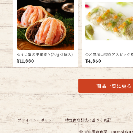
セイコ蟹の甲羅盛り(70g×3個入)
のど黒塩山椒煮アスピック
げ(70g×2)
¥11,880
¥4,860
商品一覧に戻る
プライバシーポリシー
特定商取引法に基づく表記
© 天の酒喰食房 amanojaku s