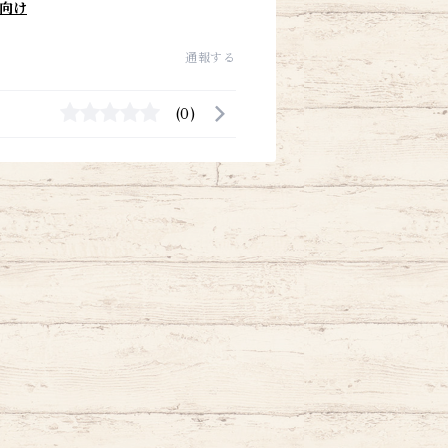
向け
通報する
(0)