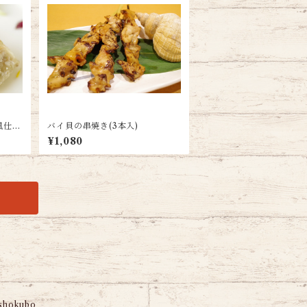
風仕上
バイ貝の串焼き(3本入)
¥1,080
hokubo