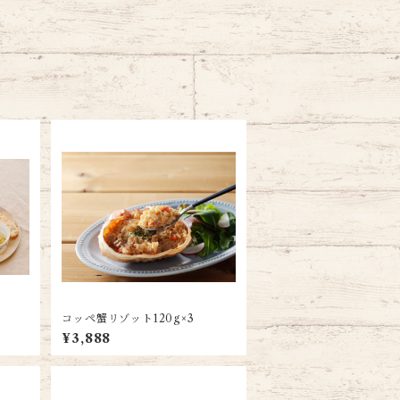
)
コッペ蟹リゾット120g×3
¥3,888