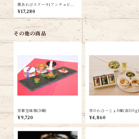
黒あわびステーキ(アンチョビバ
ター風)
¥17,280
その他の商品
京都宝味箱(3種)
京のわひーじょ3種(各110g
¥9,720
¥4,860