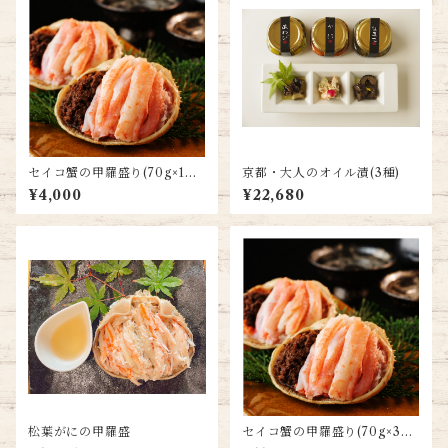
セイコ蟹の甲羅盛り(70g×1個
京都・大人のオイル漬(3種)
入)
¥4,000
¥22,680
松葉がにの甲羅盛
セイコ蟹の甲羅盛り(70g×3個
入)