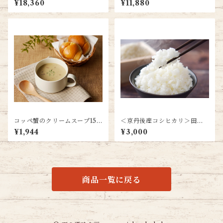
¥18,360
¥11,880
コッペ蟹のクリームスープ150
＜京丹後産コシヒカリ＞田渕
g×2
さんちのおいしいお米(2合×6)
¥1,944
¥3,000
商品一覧に戻る