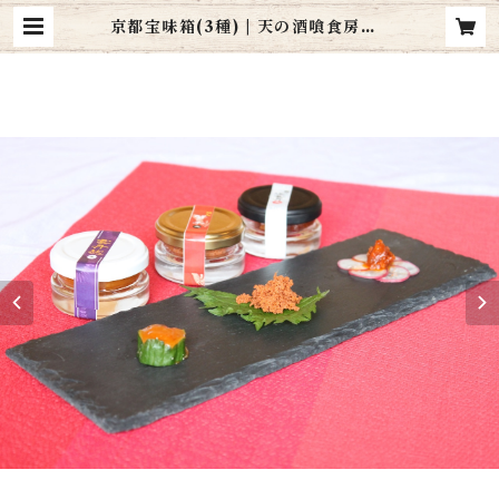
京都宝味箱(3種) | 天の酒喰食房 a
manojaku shokubo