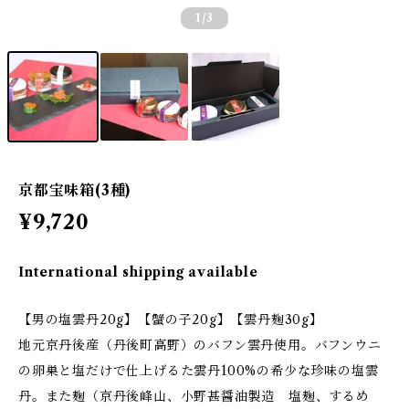
1
/3
京都宝味箱(3種)
¥9,720
International shipping available
【男の塩雲丹20g】【蟹の子20g】【雲丹麹30g】
地元京丹後産（丹後町高野）のバフン雲丹使用。バフンウニ
の卵巣と塩だけで仕上げるた雲丹100%の希少な珍味の塩雲
丹。また麹（京丹後峰山、小野甚醤油製造 塩麹、するめ