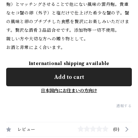
麹）とマッチングさせることで他にない風味の雲丹麹。貴重
なセコ蟹の卵（外子）と塩だけで仕上げた希少な蟹の子。蟹
の風味と卵のプチプチした食感を贅沢にお楽しみいただけま
す。贅沢な酒肴３品詰合せです。添加物等一切不使用。
親しい方や大切な方への贈り物として。
お酒と非常によく合います。
International shipping available
Add to cart
日本国内にお住まいの方向け
通報する
レビュー
(0)